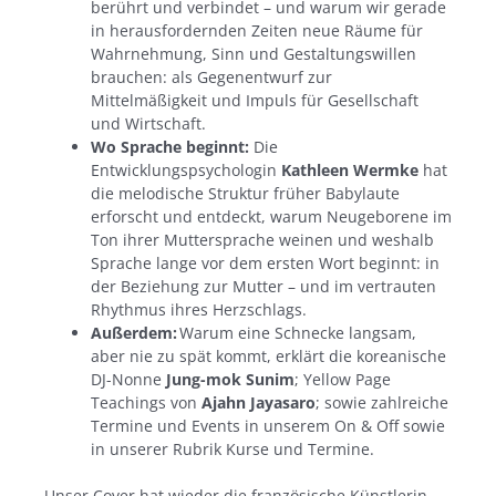
berührt und verbindet – und warum wir gerade
in herausfordernden Zeiten neue Räume für
Wahrnehmung, Sinn und Gestaltungswillen
brauchen: als Gegenentwurf zur
Mittelmäßigkeit und Impuls für Gesellschaft
und Wirtschaft.
Wo Sprache beginnt:
Die
Entwicklungspsychologin
Kathleen Wermke
hat
die melodische Struktur früher Babylaute
erforscht und entdeckt, warum Neugeborene im
Ton ihrer Muttersprache weinen und weshalb
Sprache lange vor dem ersten Wort beginnt: in
der Beziehung zur Mutter – und im vertrauten
Rhythmus ihres Herzschlags.
Außerdem:
Warum eine Schnecke langsam,
aber nie zu spät kommt, erklärt die koreanische
DJ-Nonne
Jung-mok Sunim
; Yellow Page
Teachings von
Ajahn Jayasaro
; sowie zahlreiche
Termine und Events in unserem On & Off sowie
in unserer Rubrik Kurse und Termine.
Unser Cover hat wieder die französische Künstlerin